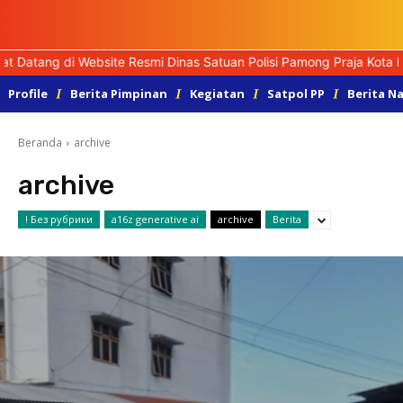
Datang di Website Resmi Dinas Satuan Polisi Pamong Praja Kota Pa
Profile
Berita Pimpinan
Kegiatan
Satpol PP
Berita N
Beranda
archive
archive
! Без рубрики
a16z generative ai
archive
Berita